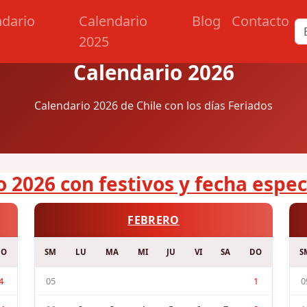
ndario
Calendario
Blog
Contacto
2025
Calendario 2026
Calendario 2026 de Chile con los días Feriados
 2026 con festivos y fecha espec
FEBRERO
DO
SM
LU
MA
MI
JU
VI
SA
DO
S
4
05
1
0