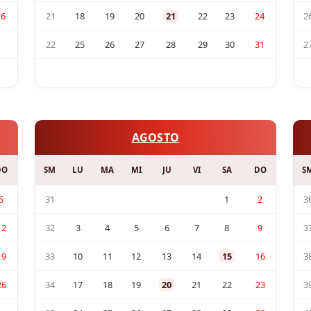
26
21
18
19
20
21
22
23
24
2
22
25
26
27
28
29
30
31
2
AGOSTO
DO
SM
LU
MA
MI
JU
VI
SA
DO
S
5
31
1
2
3
12
32
3
4
5
6
7
8
9
3
19
33
10
11
12
13
14
15
16
3
26
34
17
18
19
20
21
22
23
3