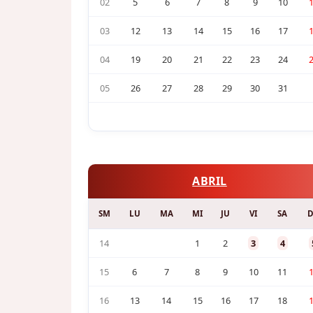
02
5
6
7
8
9
10
03
12
13
14
15
16
17
04
19
20
21
22
23
24
05
26
27
28
29
30
31
ABRIL
SM
LU
MA
MI
JU
VI
SA
14
1
2
3
4
15
6
7
8
9
10
11
16
13
14
15
16
17
18