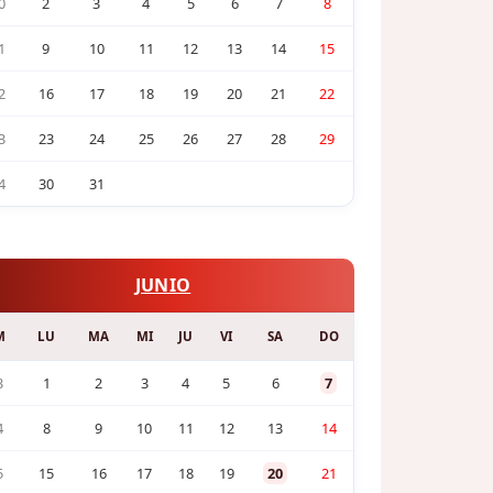
0
2
3
4
5
6
7
8
1
9
10
11
12
13
14
15
2
16
17
18
19
20
21
22
3
23
24
25
26
27
28
29
4
30
31
JUNIO
M
LU
MA
MI
JU
VI
SA
DO
3
1
2
3
4
5
6
7
4
8
9
10
11
12
13
14
5
15
16
17
18
19
20
21