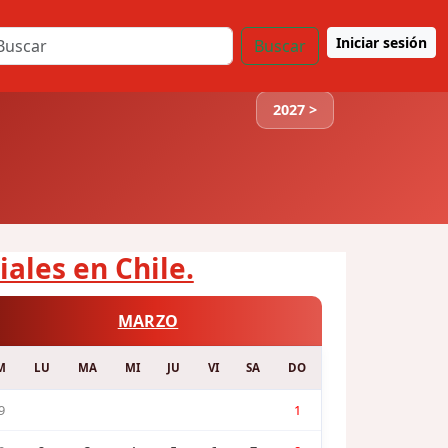
Iniciar sesión
Buscar
2027 >
iales en Chile.
MARZO
M
LU
MA
MI
JU
VI
SA
DO
9
1