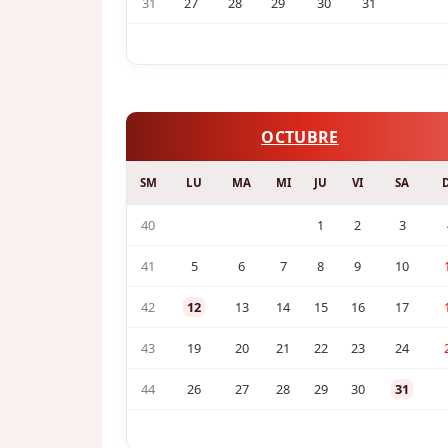
31
27
28
29
30
31
OCTUBRE
SM
LU
MA
MI
JU
VI
SA
40
1
2
3
41
5
6
7
8
9
10
42
12
13
14
15
16
17
43
19
20
21
22
23
24
44
26
27
28
29
30
31