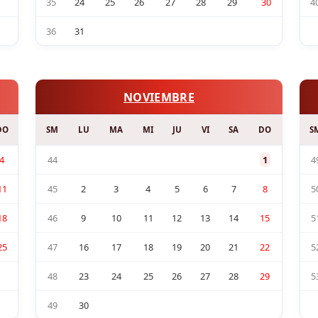
35
24
25
26
27
28
29
30
4
36
31
NOVIEMBRE
DO
SM
LU
MA
MI
JU
VI
SA
DO
S
4
44
1
4
11
45
2
3
4
5
6
7
8
5
18
46
9
10
11
12
13
14
15
5
25
47
16
17
18
19
20
21
22
5
48
23
24
25
26
27
28
29
5
49
30