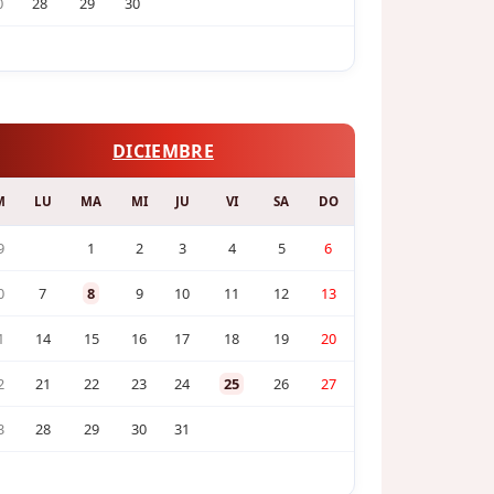
0
28
29
30
DICIEMBRE
M
LU
MA
MI
JU
VI
SA
DO
9
1
2
3
4
5
6
0
7
8
9
10
11
12
13
1
14
15
16
17
18
19
20
2
21
22
23
24
25
26
27
3
28
29
30
31