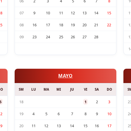
11
06
2
3
4
5
6
7
8
1
18
07
9
10
11
12
13
14
15
1
25
08
16
17
18
19
20
21
22
1
09
23
24
25
26
27
28
1
1
MAYO
DO
SM
LU
MA
MI
JU
VI
SA
DO
S
5
18
1
2
3
2
12
19
4
5
6
7
8
9
10
2
19
20
11
12
13
14
15
16
17
2