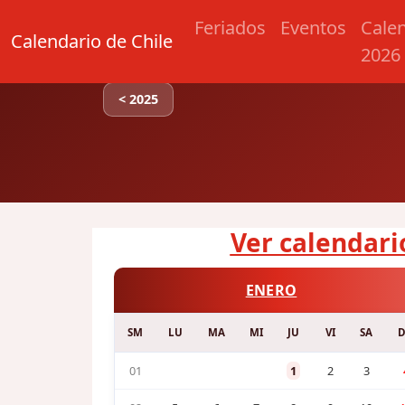
Feriados
Eventos
Cale
Calendario de Chile
2026
< 2025
Ver calendario
ENERO
SM
LU
MA
MI
JU
VI
SA
01
1
2
3