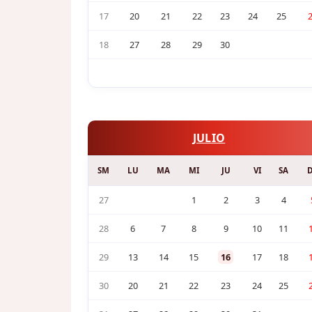
17
20
21
22
23
24
25
18
27
28
29
30
JULIO
SM
LU
MA
MI
JU
VI
SA
27
1
2
3
4
28
6
7
8
9
10
11
29
13
14
15
16
17
18
30
20
21
22
23
24
25