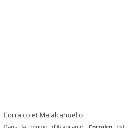
Corralco et Malalcahuello
Dans la région d'Araucanie,
Corralco
est