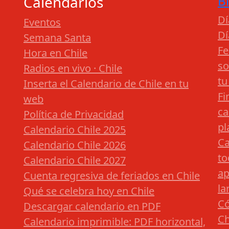
Calendarios
B
Dí
Eventos
Dí
Semana Santa
Fe
Hora en Chile
so
Radios en vivo · Chile
tu
Inserta el Calendario de Chile en tu
Fi
web
ca
Política de Privacidad
pl
Calendario Chile 2025
Ca
Calendario Chile 2026
to
Calendario Chile 2027
ap
Cuenta regresiva de feriados en Chile
la
Qué se celebra hoy en Chile
Có
Descargar calendario en PDF
Ch
Calendario imprimible: PDF horizontal,