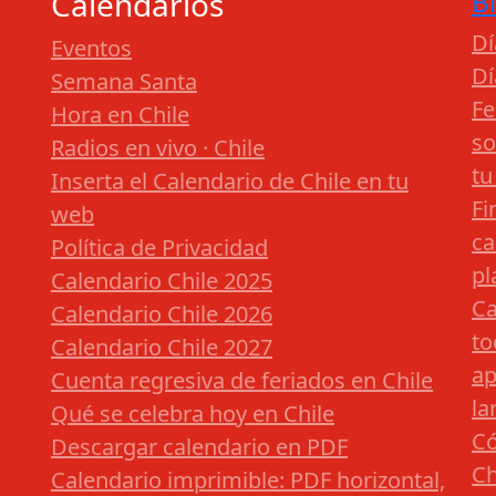
Calendarios
B
Dí
Eventos
Dí
Semana Santa
Fe
Hora en Chile
so
Radios en vivo · Chile
tu
Inserta el Calendario de Chile en tu
Fi
web
ca
Política de Privacidad
pl
Calendario Chile 2025
Ca
Calendario Chile 2026
to
Calendario Chile 2027
ap
Cuenta regresiva de feriados en Chile
la
Qué se celebra hoy en Chile
Có
Descargar calendario en PDF
Ch
Calendario imprimible: PDF horizontal,