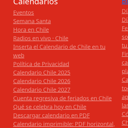
Calendarios
B
Dí
Eventos
Dí
Semana Santa
Fe
Hora en Chile
so
Radios en vivo · Chile
tu
Inserta el Calendario de Chile en tu
Fi
web
ca
Política de Privacidad
pl
Calendario Chile 2025
Ca
Calendario Chile 2026
to
Calendario Chile 2027
ap
Cuenta regresiva de feriados en Chile
la
Qué se celebra hoy en Chile
Có
Descargar calendario en PDF
Ch
Calendario imprimible: PDF horizontal,