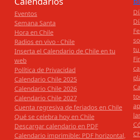
Calendarios
B
Dí
Eventos
Dí
Semana Santa
Fe
Hora en Chile
so
Radios en vivo · Chile
tu
Inserta el Calendario de Chile en tu
Fi
web
ca
Política de Privacidad
pl
Calendario Chile 2025
Ca
Calendario Chile 2026
to
Calendario Chile 2027
ap
Cuenta regresiva de feriados en Chile
la
Qué se celebra hoy en Chile
Có
Descargar calendario en PDF
Ch
Calendario imprimible: PDF horizontal,