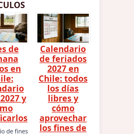
CULOS
es de
Calendario
mana
de feriados
os en
2027 en
ile:
Chile: todos
ndario
los días
2027 y
libres y
ómo
cómo
icarlos
aprovechar
los fines de
io de fines