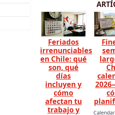
ARTÍ
Feriados
Fin
irrenunciables
se
en Chile: qué
larg
son, qué
Ch
días
cale
incluyen y
2026–
cómo
c
afectan tu
planif
trabajo y
Calendar