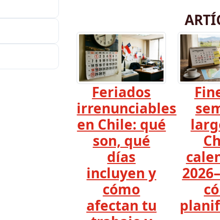
ARTÍ
Feriados
Fin
irrenunciables
se
en Chile: qué
larg
son, qué
Ch
días
cale
incluyen y
2026–
cómo
c
afectan tu
planif