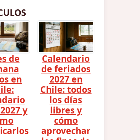
CULOS
es de
Calendario
mana
de feriados
os en
2027 en
ile:
Chile: todos
ndario
los días
2027 y
libres y
ómo
cómo
icarlos
aprovechar