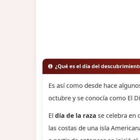
¿Qué es el día del descubrimien
Es así como desde hace algunos
octubre y se conocía como El Dí
El
día de la raza
se celebra en o
las costas de una isla America