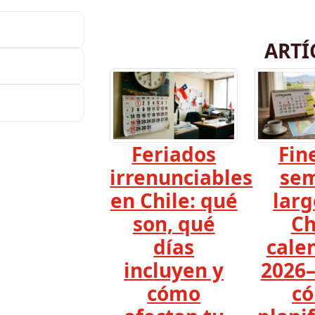
ARTÍ
Feriados
Fin
irrenunciables
se
en Chile: qué
larg
son, qué
Ch
días
cale
incluyen y
2026–
cómo
c