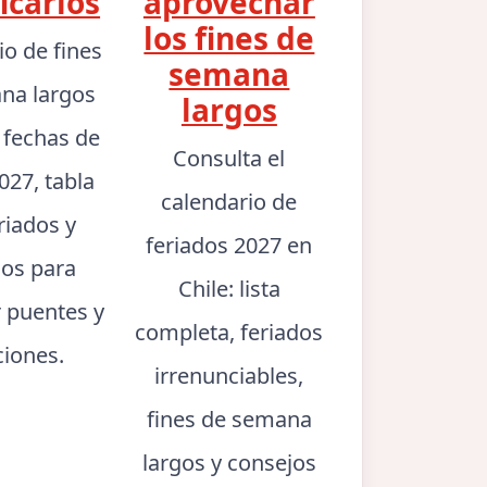
icarlos
aprovechar
los fines de
io de fines
semana
na largos
largos
: fechas de
Consulta el
027, tabla
calendario de
riados y
feriados 2027 en
jos para
Chile: lista
r puentes y
completa, feriados
ciones.
irrenunciables,
fines de semana
largos y consejos