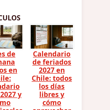
CULOS
es de
Calendario
mana
de feriados
os en
2027 en
ile:
Chile: todos
ndario
los días
2027 y
libres y
ómo
cómo