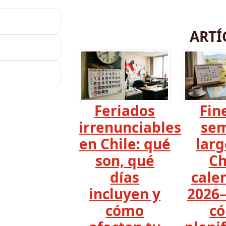
ARTÍ
Feriados
Fin
irrenunciables
se
en Chile: qué
larg
son, qué
Ch
días
cale
incluyen y
2026–
cómo
c