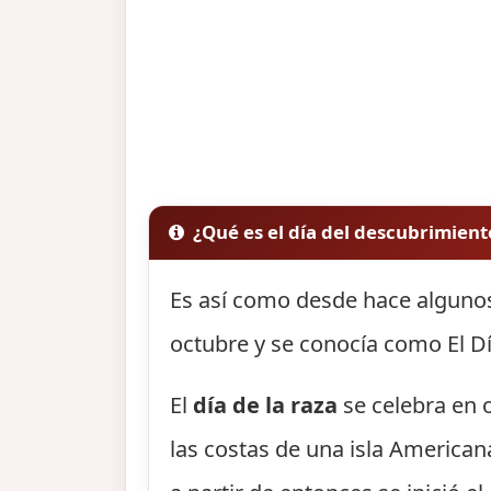
¿Qué es el día del descubrimien
Es así como desde hace algunos
octubre y se conocía como El Dí
El
día de la raza
se celebra en o
las costas de una isla America