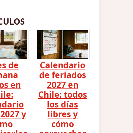
CULOS
es de
Calendario
mana
de feriados
os en
2027 en
ile:
Chile: todos
ndario
los días
2027 y
libres y
ómo
cómo