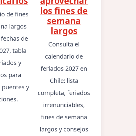
icarlos
aprovechar
los fines de
io de fines
semana
na largos
largos
: fechas de
Consulta el
027, tabla
calendario de
riados y
feriados 2027 en
jos para
Chile: lista
r puentes y
completa, feriados
ciones.
irrenunciables,
fines de semana
largos y consejos