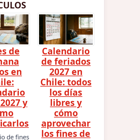
CULOS
es de
Calendario
mana
de feriados
os en
2027 en
ile:
Chile: todos
ndario
los días
2027 y
libres y
ómo
cómo
icarlos
aprovechar
los fines de
io de fines