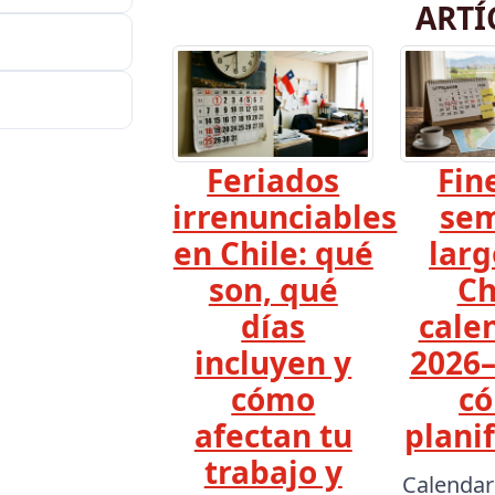
ARTÍ
Feriados
Fin
irrenunciables
se
en Chile: qué
larg
son, qué
Ch
días
cale
incluyen y
2026–
cómo
c
afectan tu
planif
trabajo y
Calendar