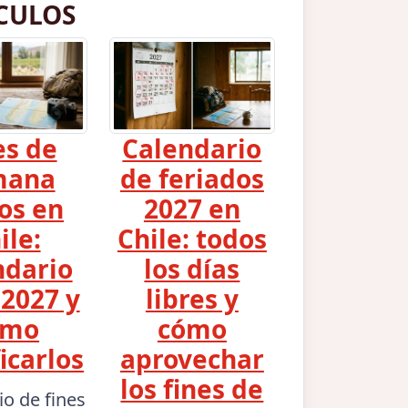
CULOS
es de
Calendario
mana
de feriados
os en
2027 en
ile:
Chile: todos
ndario
los días
2027 y
libres y
ómo
cómo
icarlos
aprovechar
los fines de
io de fines