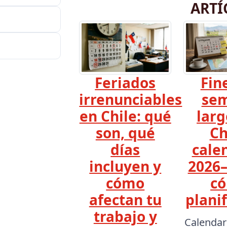
ARTÍ
Feriados
Fin
irrenunciables
se
en Chile: qué
larg
son, qué
Ch
días
cale
incluyen y
2026–
cómo
c
afectan tu
planif
trabajo y
Calendar