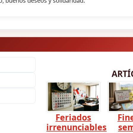
o, buenos deseos y solidaridad.
ARTÍ
Feriados
Fin
irrenunciables
se