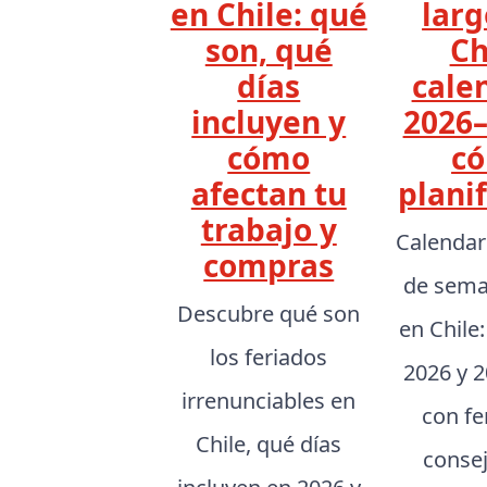
en Chile: qué
larg
son, qué
Ch
días
cale
incluyen y
2026–
cómo
c
afectan tu
planif
trabajo y
Calendar
compras
de sema
Descubre qué son
en Chile
los feriados
2026 y 2
irrenunciables en
con fe
Chile, qué días
conse