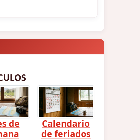
CULOS
es de
Calendario
mana
de feriados