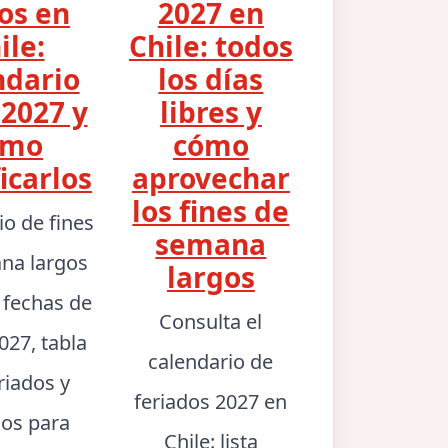
os en
2027 en
ile:
Chile: todos
ndario
los días
2027 y
libres y
ómo
cómo
icarlos
aprovechar
los fines de
io de fines
semana
na largos
largos
: fechas de
Consulta el
027, tabla
calendario de
riados y
feriados 2027 en
jos para
Chile: lista