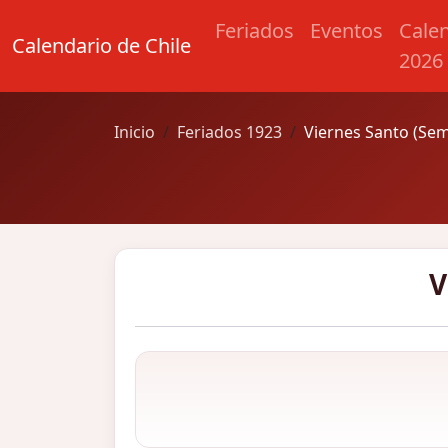
Feriados
Eventos
Cale
Calendario de Chile
2026
Inicio
Feriados 1923
Viernes Santo (Se
V