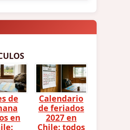
CULOS
es de
Calendario
mana
de feriados
os en
2027 en
ile:
Chile: todos