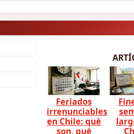
ARTÍ
Feriados
Fin
irrenunciables
se
en Chile: qué
larg
son, qué
Ch