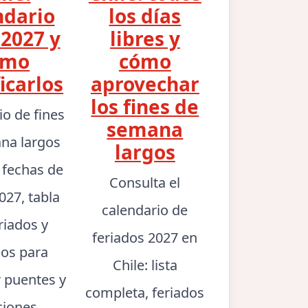
ndario
los días
2027 y
libres y
ómo
cómo
icarlos
aprovechar
los fines de
io de fines
semana
na largos
largos
: fechas de
Consulta el
027, tabla
calendario de
riados y
feriados 2027 en
jos para
Chile: lista
r puentes y
completa, feriados
ciones.