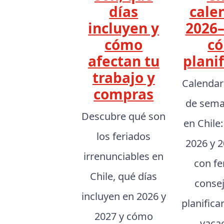
días
cale
incluyen y
2026–
cómo
c
afectan tu
planif
trabajo y
Calendar
compras
de sema
Descubre qué son
en Chile
los feriados
2026 y 2
irrenunciables en
con fe
Chile, qué días
conse
incluyen en 2026 y
planifica
2027 y cómo
vaca