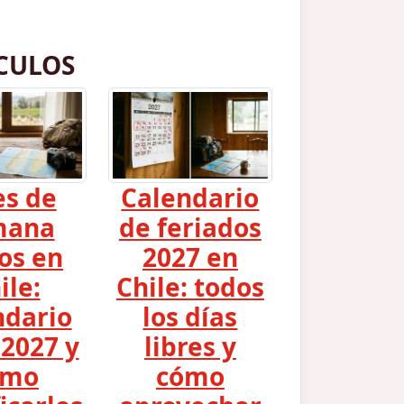
CULOS
es de
Calendario
mana
de feriados
os en
2027 en
ile:
Chile: todos
ndario
los días
2027 y
libres y
ómo
cómo