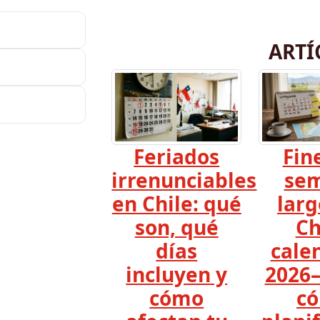
ARTÍ
Feriados
Fin
irrenunciables
se
en Chile: qué
larg
son, qué
Ch
días
cale
incluyen y
2026–
cómo
c