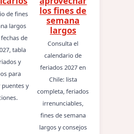
icarlos
aprovechar
los fines de
io de fines
semana
na largos
largos
: fechas de
Consulta el
027, tabla
calendario de
riados y
feriados 2027 en
jos para
Chile: lista
r puentes y
completa, feriados
ciones.
irrenunciables,
fines de semana
largos y consejos