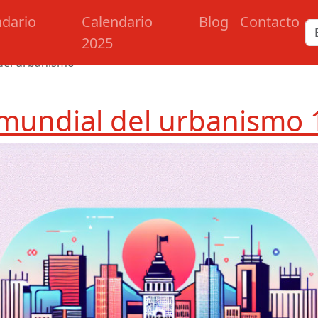
ndario
Calendario
Blog
Contacto
2025
del urbanismo
 mundial del urbanismo 