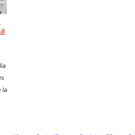
n
ia
día
es
 la