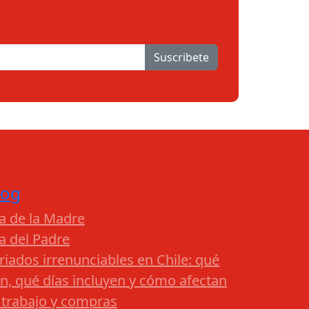
Suscribete
log
a de la Madre
a del Padre
riados irrenunciables en Chile: qué
n, qué días incluyen y cómo afectan
 trabajo y compras