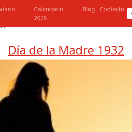
ndario
Calendario
Blog
Contacto
2025
dre
Día de la Madre 1932