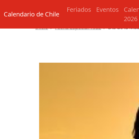
Feriados
Eventos
Cale
Calendario de Chile
2026
Inicio
Fecha Especial 1932
Día de la Ma