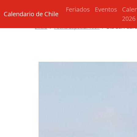
Feriados
Eventos
Cale
Calendario de Chile
2026
Inicio
Fecha Especial 1907
Día del Padr