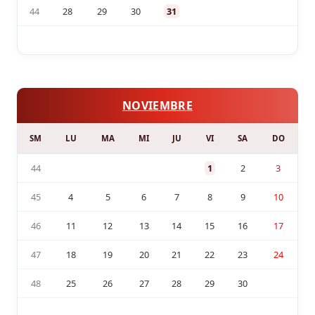
44
28
29
30
31
NOVIEMBRE
SM
LU
MA
MI
JU
VI
SA
DO
44
1
2
3
45
4
5
6
7
8
9
10
46
11
12
13
14
15
16
17
47
18
19
20
21
22
23
24
48
25
26
27
28
29
30