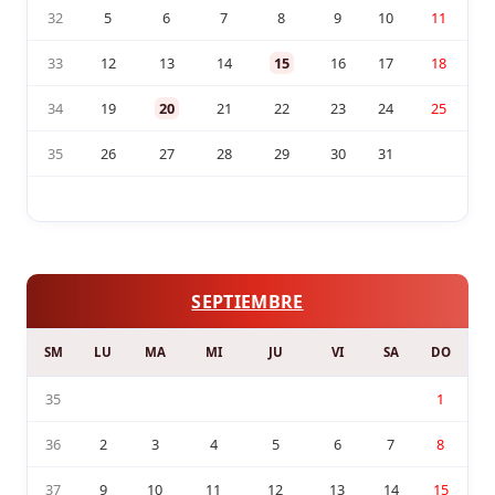
32
5
6
7
8
9
10
11
33
12
13
14
15
16
17
18
34
19
20
21
22
23
24
25
35
26
27
28
29
30
31
SEPTIEMBRE
SM
LU
MA
MI
JU
VI
SA
DO
35
1
36
2
3
4
5
6
7
8
37
9
10
11
12
13
14
15