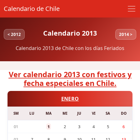
Calendario de Chile
Calendario 2013
< 2012
2014 >
Calendario 2013 de Chile con los días Feriados
Ver calendario 2013 con festivos y
fecha especiales en Chile.
ENERO
SM
LU
MA
MI
JU
VI
SA
DO
01
1
2
3
4
5
6
02
7
8
9
10
11
12
13