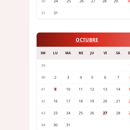
30
24
25
26
27
28
29
3
31
31
OCTUBRE
SM
LU
MA
MI
JU
VI
SA
39
40
2
3
4
5
6
7
41
9
10
11
12
13
14
42
16
17
18
19
20
21
43
23
24
25
26
27
28
44
30
31