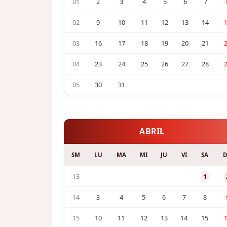
01
2
3
4
5
6
7
02
9
10
11
12
13
14
03
16
17
18
19
20
21
04
23
24
25
26
27
28
05
30
31
ABRIL
SM
LU
MA
MI
JU
VI
SA
13
1
14
3
4
5
6
7
8
15
10
11
12
13
14
15