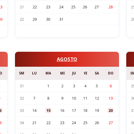
23
21
22
23
24
25
26
27
28
2
30
22
29
30
31
2
AGOSTO
O
SM
LU
MA
MI
JU
VI
SA
DO
S
2
31
1
2
3
4
5
6
3
9
32
7
8
9
10
11
12
13
3
6
33
14
15
16
17
18
19
20
3
3
34
21
22
23
24
25
26
27
3