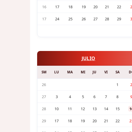
16
17
18
19
20
21
22
17
24
25
26
27
28
29
JULIO
SM
LU
MA
MI
JU
VI
SA
D
26
1
27
3
4
5
6
7
8
28
10
11
12
13
14
15
1
29
17
18
19
20
21
22
2