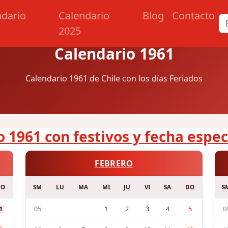
ndario
Calendario
Blog
Contacto
2025
Calendario 1961
Calendario 1961 de Chile con los días Feriados
 1961 con festivos y fecha espec
FEBRERO
DO
SM
LU
MA
MI
JU
VI
SA
DO
S
1
05
1
2
3
4
5
0