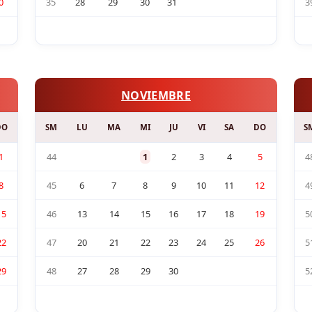
0
35
28
29
30
31
3
NOVIEMBRE
DO
SM
LU
MA
MI
JU
VI
SA
DO
S
1
44
1
2
3
4
5
4
8
45
6
7
8
9
10
11
12
4
15
46
13
14
15
16
17
18
19
5
22
47
20
21
22
23
24
25
26
5
29
48
27
28
29
30
5