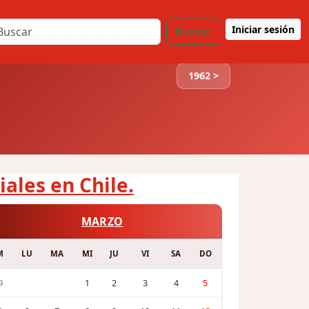
Iniciar sesión
Buscar
1962 >
iales en Chile.
MARZO
M
LU
MA
MI
JU
VI
SA
DO
9
1
2
3
4
5