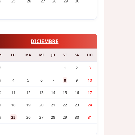
9
25
26
27
28
29
30
DICIEMBRE
M
LU
MA
MI
JU
VI
SA
DO
8
1
2
3
9
4
5
6
7
8
9
10
0
11
12
13
14
15
16
17
1
18
19
20
21
22
23
24
2
25
26
27
28
29
30
31