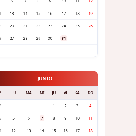
0
6
7
8
9
10
11
12
1
13
14
15
16
17
18
19
2
20
21
22
23
24
25
26
3
27
28
29
30
31
JUNIO
M
LU
MA
MI
JU
VI
SA
DO
2
1
2
3
4
3
5
6
7
8
9
10
11
4
12
13
14
15
16
17
18