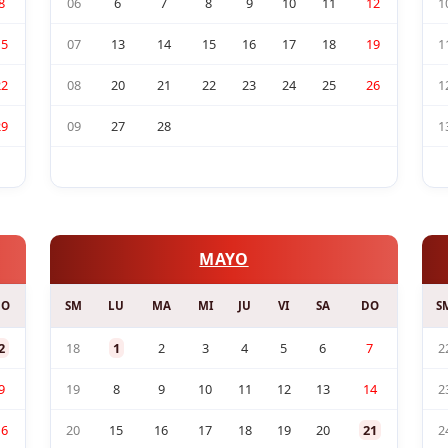
8
06
6
7
8
9
10
11
12
1
15
07
13
14
15
16
17
18
19
1
22
08
20
21
22
23
24
25
26
1
29
09
27
28
1
MAYO
DO
SM
LU
MA
MI
JU
VI
SA
DO
S
2
18
1
2
3
4
5
6
7
2
9
19
8
9
10
11
12
13
14
2
16
20
15
16
17
18
19
20
21
2