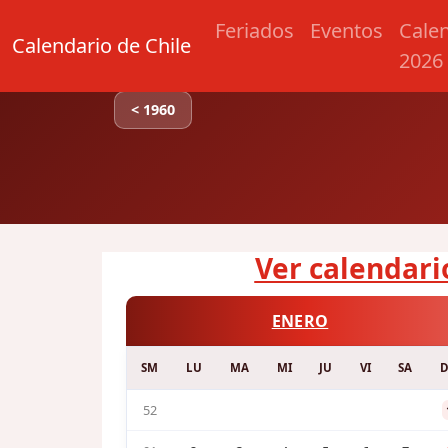
Feriados
Eventos
Cale
Calendario de Chile
2026
< 1960
Ver calendario
ENERO
SM
LU
MA
MI
JU
VI
SA
52