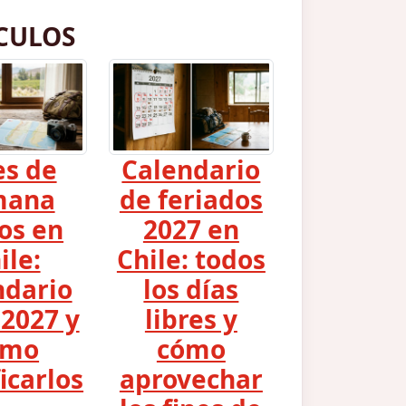
CULOS
es de
Calendario
mana
de feriados
os en
2027 en
ile:
Chile: todos
ndario
los días
2027 y
libres y
ómo
cómo
icarlos
aprovechar