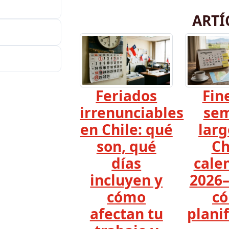
ARTÍ
Feriados
Fin
irrenunciables
se
en Chile: qué
larg
son, qué
Ch
días
cale
incluyen y
2026–
cómo
c
afectan tu
planif