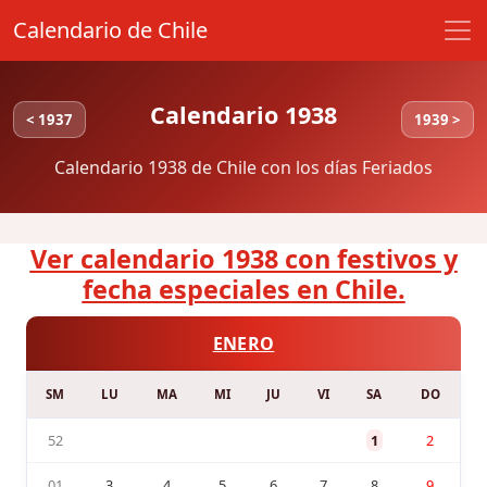
Calendario de Chile
Calendario 1938
< 1937
1939 >
Calendario 1938 de Chile con los días Feriados
Ver calendario 1938 con festivos y
fecha especiales en Chile.
ENERO
SM
LU
MA
MI
JU
VI
SA
DO
52
1
2
01
3
4
5
6
7
8
9