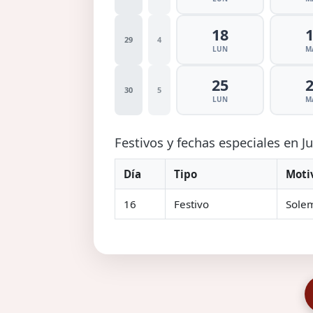
18
29
4
LUN
M
25
30
5
LUN
M
Festivos y fechas especiales en J
Día
Tipo
Moti
16
Festivo
Solem