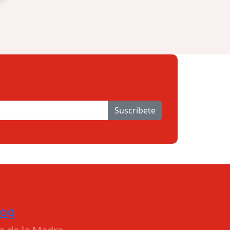
Suscribete
log