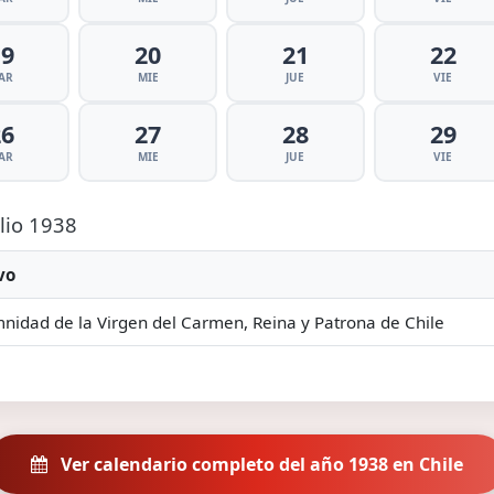
19
20
21
22
AR
MIE
JUE
VIE
26
27
28
29
AR
MIE
JUE
VIE
ulio 1938
vo
nidad de la Virgen del Carmen, Reina y Patrona de Chile
Ver calendario completo del año 1938 en Chile