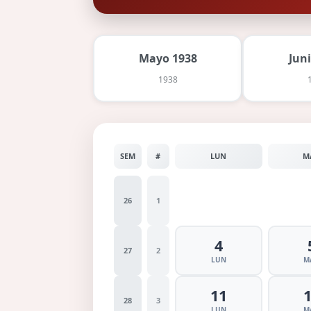
Mayo 1938
Jun
1938
SEM
#
LUN
M
26
1
4
27
2
LUN
M
11
28
3
LUN
M