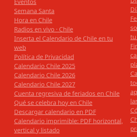
Dí
Eventos
Dí
Semana Santa
Fe
Hora en Chile
so
Radios en vivo · Chile
tu
Inserta el Calendario de Chile en tu
Fi
web
ca
Política de Privacidad
pl
Calendario Chile 2025
Ca
Calendario Chile 2026
to
Calendario Chile 2027
ap
Cuenta regresiva de feriados en Chile
la
Qué se celebra hoy en Chile
Có
Descargar calendario en PDF
Ch
Calendario imprimible: PDF horizontal,
pr
vertical y listado