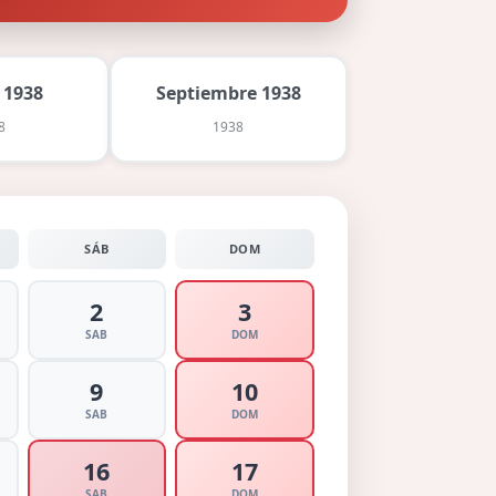
 1938
Septiembre 1938
8
1938
SÁB
DOM
2
3
SAB
DOM
9
10
SAB
DOM
16
17
SAB
DOM