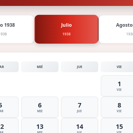
io 1938
Julio
Agosto
1938
1938
193
AR
MIÉ
JUE
VIE
1
VIE
5
6
7
8
AR
MIE
JUE
VIE
12
13
14
15
AR
MIE
JUE
VIE