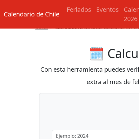
Feriados
Eventos
Cale
Calendario de Chile
2026
Inicio
Calculadora de años bisiestos en Ch
🗓️ Calc
Con esta herramienta puedes verifi
extra al mes de fe