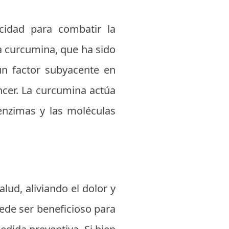
idad para combatir la
a curcumina, que ha sido
un factor subyacente en
ncer. La curcumina actúa
 enzimas y las moléculas
lud, aliviando el dolor y
de ser beneficioso para