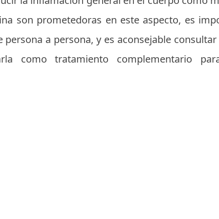
ucir la inflamación general en el cuerpo como me
ina son prometedoras en este aspecto, es impo
e persona a persona, y es aconsejable consultar 
zarla como tratamiento complementario par