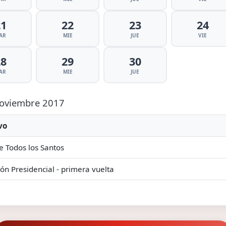
21
22
23
24
AR
MIE
JUE
VIE
28
29
30
AR
MIE
JUE
 Noviembre 2017
vo
e Todos los Santos
ión Presidencial - primera vuelta