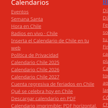
Calendarios
B
Dí
Eventos
Dí
Semana Santa
Fe
Hora en Chile
so
Radios en vivo · Chile
tu
Inserta el Calendario de Chile en tu
Fi
web
ca
Política de Privacidad
pl
Calendario Chile 2025
Ca
Calendario Chile 2026
to
Calendario Chile 2027
ap
Cuenta regresiva de feriados en Chile
la
Qué se celebra hoy en Chile
Có
Descargar calendario en PDF
Ch
Calendario imprimible: PDF horizontal,