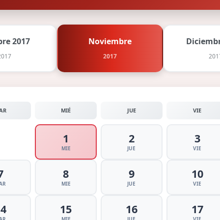
bre 2017
Noviembre
Diciembr
2017
2017
201
AR
MIÉ
JUE
VIE
1
2
3
MIE
JUE
VIE
7
8
9
10
AR
MIE
JUE
VIE
14
15
16
17
AR
MIE
JUE
VIE