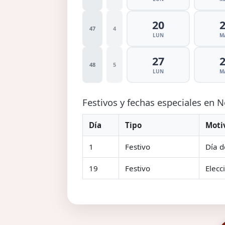
20
47
4
LUN
M
27
48
5
LUN
M
Festivos y fechas especiales en
Día
Tipo
Moti
1
Festivo
Día d
19
Festivo
Elecc