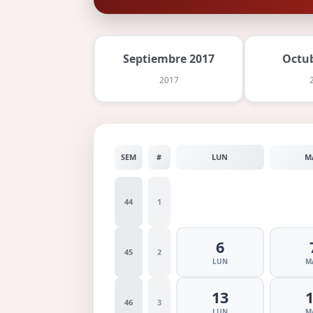
Septiembre 2017
Octu
2017
SEM
#
LUN
M
44
1
6
45
2
LUN
M
13
46
3
LUN
M