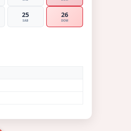
25
26
SAB
DOM