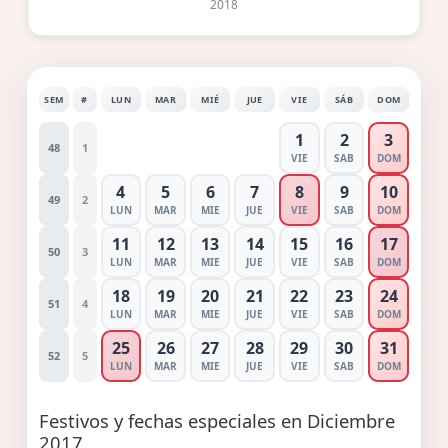
2018
SEM
#
LUN
MAR
MIÉ
JUE
VIE
SÁB
DOM
1
2
3
48
1
VIE
SAB
DOM
4
5
6
7
8
9
10
49
2
LUN
MAR
MIE
JUE
VIE
SAB
DOM
11
12
13
14
15
16
17
50
3
LUN
MAR
MIE
JUE
VIE
SAB
DOM
18
19
20
21
22
23
24
51
4
LUN
MAR
MIE
JUE
VIE
SAB
DOM
25
26
27
28
29
30
31
52
5
LUN
MAR
MIE
JUE
VIE
SAB
DOM
Festivos y fechas especiales en Diciembre
2017