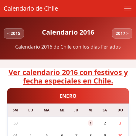
Calendario de Chile
Calendario 2016
< 2015
2017 >
Calendario 2016 de Chile con los días Feriados
Ver calendario 2016 con festivos y
fecha especiales en Chile.
ENERO
SM
LU
MA
MI
JU
VI
SA
DO
53
1
2
3
01
4
5
6
7
8
9
10