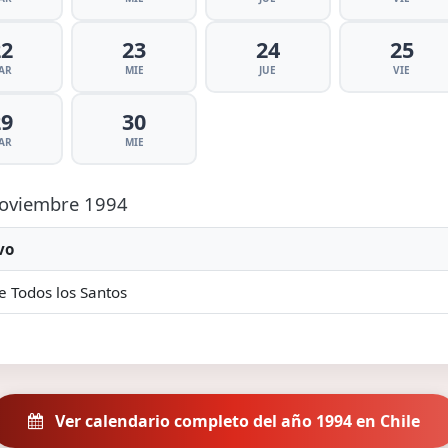
22
23
24
25
AR
MIE
JUE
VIE
29
30
AR
MIE
 Noviembre 1994
vo
e Todos los Santos
Ver calendario completo del año 1994 en Chile