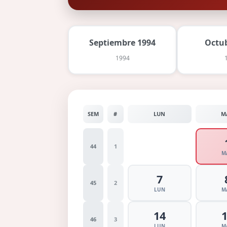
Septiembre 1994
Octu
1994
SEM
#
LUN
M
44
1
M
7
45
2
LUN
M
14
46
3
LUN
M