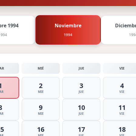
bre 1994
Noviembre
Diciembr
1994
1994
199
AR
MIÉ
JUE
VIE
1
2
3
4
AR
MIE
JUE
VIE
8
9
10
11
AR
MIE
JUE
VIE
15
16
17
18
AR
MIE
JUE
VIE