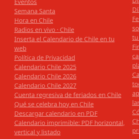
Dí
Eventos
Dí
Semana Santa
Fe
Hora en Chile
so
Radios en vivo · Chile
tu
Inserta el Calendario de Chile en tu
Fi
web
ca
Política de Privacidad
pl
Calendario Chile 2025
Ca
Calendario Chile 2026
to
Calendario Chile 2027
ap
Cuenta regresiva de feriados en Chile
la
Qué se celebra hoy en Chile
Có
Descargar calendario en PDF
Ch
Calendario imprimible: PDF horizontal,
pr
vertical y listado