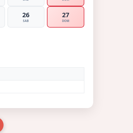
26
27
SAB
DOM