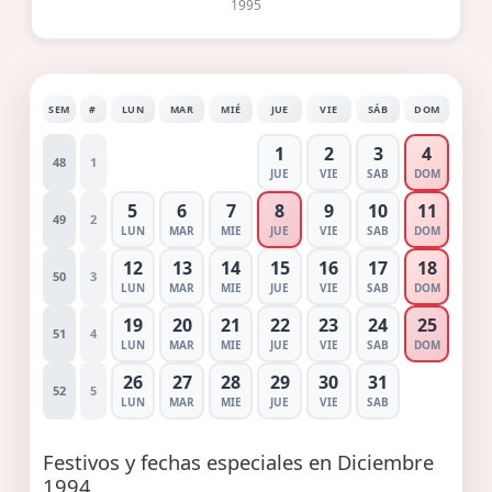
1995
SEM
#
LUN
MAR
MIÉ
JUE
VIE
SÁB
DOM
1
2
3
4
48
1
JUE
VIE
SAB
DOM
5
6
7
8
9
10
11
49
2
LUN
MAR
MIE
JUE
VIE
SAB
DOM
12
13
14
15
16
17
18
50
3
LUN
MAR
MIE
JUE
VIE
SAB
DOM
19
20
21
22
23
24
25
51
4
LUN
MAR
MIE
JUE
VIE
SAB
DOM
26
27
28
29
30
31
52
5
LUN
MAR
MIE
JUE
VIE
SAB
Festivos y fechas especiales en Diciembre
1994