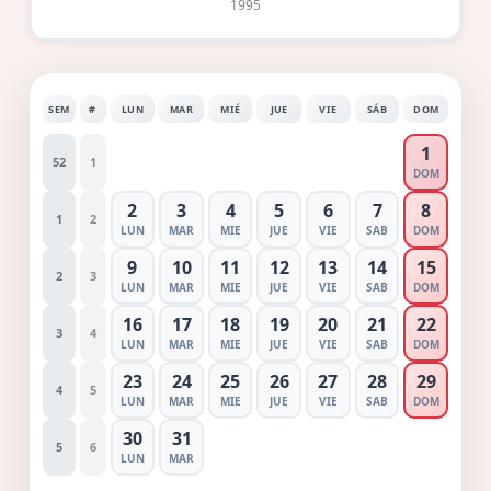
1995
SEM
#
LUN
MAR
MIÉ
JUE
VIE
SÁB
DOM
1
52
1
DOM
2
3
4
5
6
7
8
1
2
LUN
MAR
MIE
JUE
VIE
SAB
DOM
9
10
11
12
13
14
15
2
3
LUN
MAR
MIE
JUE
VIE
SAB
DOM
16
17
18
19
20
21
22
3
4
LUN
MAR
MIE
JUE
VIE
SAB
DOM
23
24
25
26
27
28
29
4
5
LUN
MAR
MIE
JUE
VIE
SAB
DOM
30
31
5
6
LUN
MAR