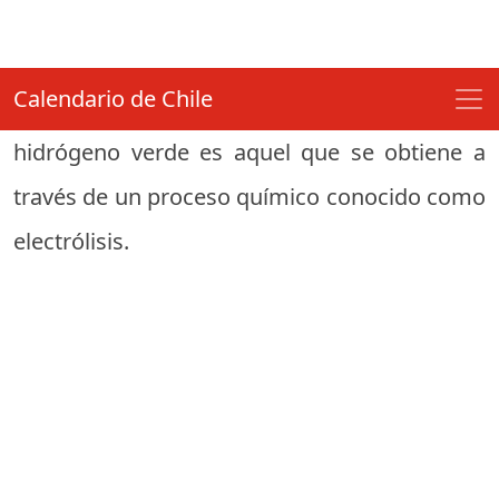
encuentra en estado puro en la Tierra;
generalmente está combinado con otros
elementos, como en el agua (H2O). El
hidrógeno verde es aquel que se obtiene a
través de un proceso químico conocido como
electrólisis.