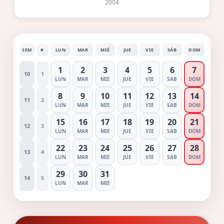
2004
SEM
#
LUN
MAR
MIÉ
JUE
VIE
SÁB
DOM
1
2
3
4
5
6
7
10
1
LUN
MAR
MIE
JUE
VIE
SAB
DOM
8
9
10
11
12
13
14
11
2
LUN
MAR
MIE
JUE
VIE
SAB
DOM
15
16
17
18
19
20
21
12
3
LUN
MAR
MIE
JUE
VIE
SAB
DOM
22
23
24
25
26
27
28
13
4
LUN
MAR
MIE
JUE
VIE
SAB
DOM
29
30
31
14
5
LUN
MAR
MIE