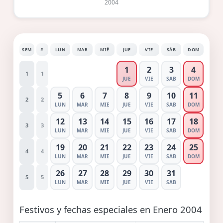
2004
SEM
#
LUN
MAR
MIÉ
JUE
VIE
SÁB
DOM
1
2
3
4
1
1
JUE
VIE
SAB
DOM
5
6
7
8
9
10
11
2
2
LUN
MAR
MIE
JUE
VIE
SAB
DOM
12
13
14
15
16
17
18
3
3
LUN
MAR
MIE
JUE
VIE
SAB
DOM
19
20
21
22
23
24
25
4
4
LUN
MAR
MIE
JUE
VIE
SAB
DOM
26
27
28
29
30
31
5
5
LUN
MAR
MIE
JUE
VIE
SAB
Festivos y fechas especiales en Enero 2004