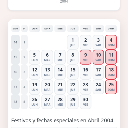
2004
SEM
#
LUN
MAR
MIÉ
JUE
VIE
SÁB
DOM
1
2
3
4
14
1
JUE
VIE
SAB
DOM
5
6
7
8
9
10
11
15
2
LUN
MAR
MIE
JUE
VIE
SAB
DOM
12
13
14
15
16
17
18
16
3
LUN
MAR
MIE
JUE
VIE
SAB
DOM
19
20
21
22
23
24
25
17
4
LUN
MAR
MIE
JUE
VIE
SAB
DOM
26
27
28
29
30
18
5
LUN
MAR
MIE
JUE
VIE
Festivos y fechas especiales en Abril 2004