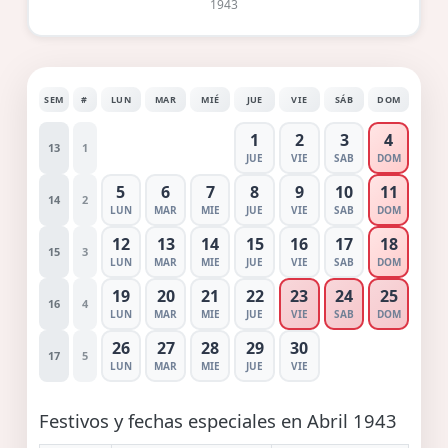
1943
SEM
#
LUN
MAR
MIÉ
JUE
VIE
SÁB
DOM
1
2
3
4
13
1
JUE
VIE
SAB
DOM
5
6
7
8
9
10
11
14
2
LUN
MAR
MIE
JUE
VIE
SAB
DOM
12
13
14
15
16
17
18
15
3
LUN
MAR
MIE
JUE
VIE
SAB
DOM
19
20
21
22
23
24
25
16
4
LUN
MAR
MIE
JUE
VIE
SAB
DOM
26
27
28
29
30
17
5
LUN
MAR
MIE
JUE
VIE
Festivos y fechas especiales en Abril 1943