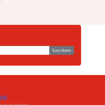
Suscribete
log