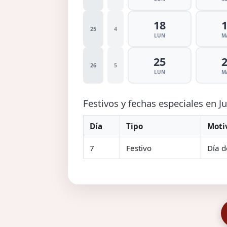
18
25
4
LUN
M
25
26
5
LUN
M
Festivos y fechas especiales en J
Día
Tipo
Moti
7
Festivo
Día d