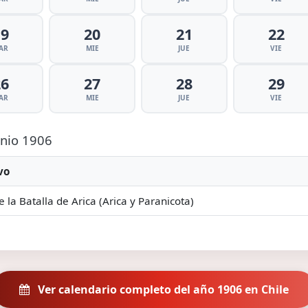
19
20
21
22
AR
MIE
JUE
VIE
26
27
28
29
AR
MIE
JUE
VIE
unio 1906
vo
e la Batalla de Arica (Arica y Paranicota)
Ver calendario completo del año 1906 en Chile