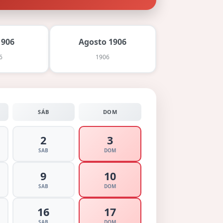
1906
Agosto 1906
6
1906
SÁB
DOM
2
3
SAB
DOM
9
10
SAB
DOM
16
17
SAB
DOM