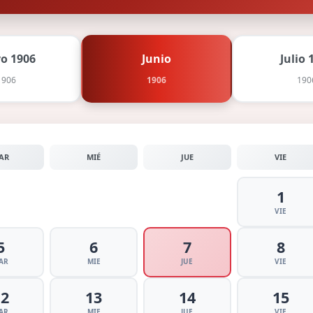
o 1906
Junio
Julio 
1906
1906
190
AR
MIÉ
JUE
VIE
1
VIE
5
6
7
8
AR
MIE
JUE
VIE
12
13
14
15
AR
MIE
JUE
VIE