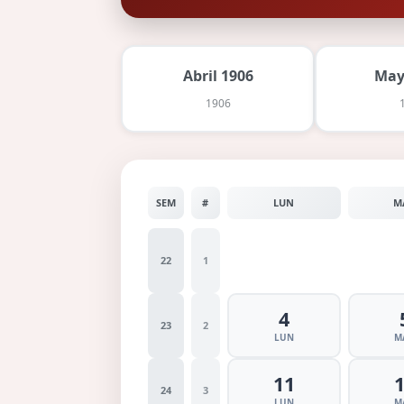
Abril 1906
May
1906
SEM
#
LUN
M
22
1
4
23
2
LUN
M
11
24
3
LUN
M