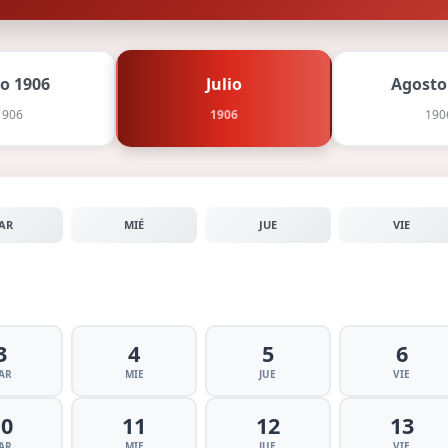
io 1906
Julio
Agosto
1906
1906
190
AR
MIÉ
JUE
VIE
3
4
5
6
AR
MIE
JUE
VIE
10
11
12
13
AR
MIE
JUE
VIE