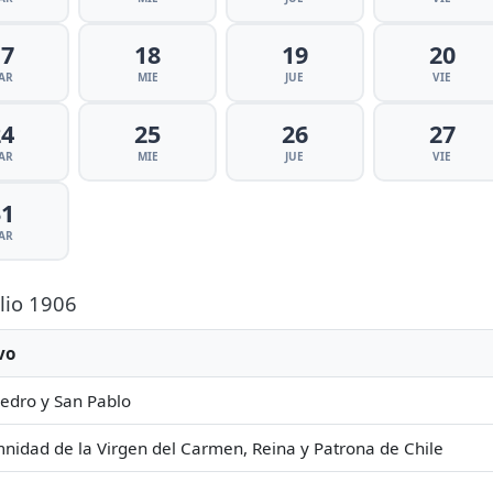
17
18
19
20
AR
MIE
JUE
VIE
24
25
26
27
AR
MIE
JUE
VIE
31
AR
ulio 1906
vo
edro y San Pablo
nidad de la Virgen del Carmen, Reina y Patrona de Chile