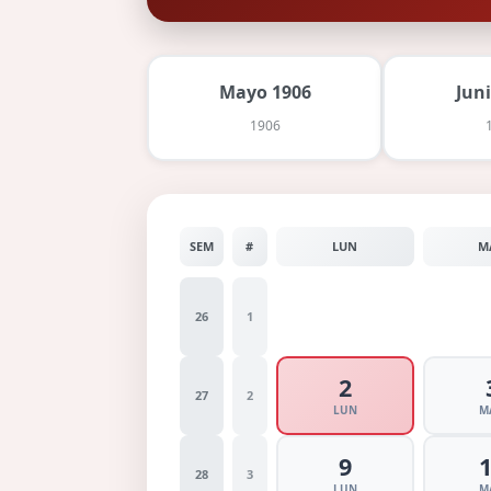
Mayo 1906
Jun
1906
SEM
#
LUN
M
26
1
2
27
2
LUN
M
9
28
3
LUN
M