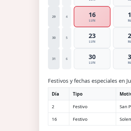
16
29
4
LUN
M
23
30
5
LUN
M
30
31
6
LUN
M
Festivos y fechas especiales en J
Día
Tipo
Moti
2
Festivo
San P
16
Festivo
Solem