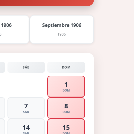
 1906
Septiembre 1906
6
1906
SÁB
DOM
1
DOM
7
8
SAB
DOM
14
15
SAB
DOM