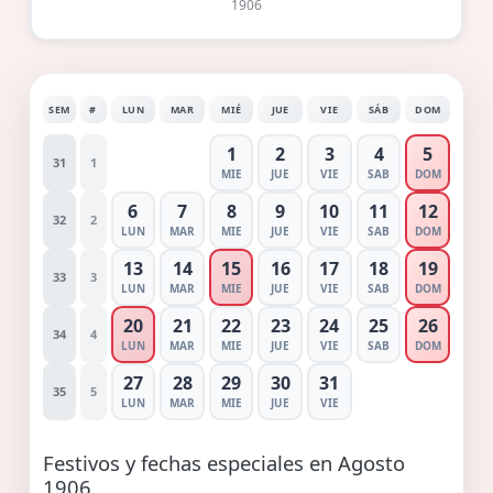
1906
SEM
#
LUN
MAR
MIÉ
JUE
VIE
SÁB
DOM
1
2
3
4
5
31
1
MIE
JUE
VIE
SAB
DOM
6
7
8
9
10
11
12
32
2
LUN
MAR
MIE
JUE
VIE
SAB
DOM
13
14
15
16
17
18
19
33
3
LUN
MAR
MIE
JUE
VIE
SAB
DOM
20
21
22
23
24
25
26
34
4
LUN
MAR
MIE
JUE
VIE
SAB
DOM
27
28
29
30
31
35
5
LUN
MAR
MIE
JUE
VIE
Festivos y fechas especiales en Agosto
1906