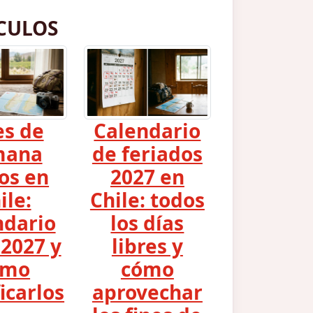
CULOS
es de
Calendario
mana
de feriados
os en
2027 en
ile:
Chile: todos
ndario
los días
2027 y
libres y
ómo
cómo
icarlos
aprovechar