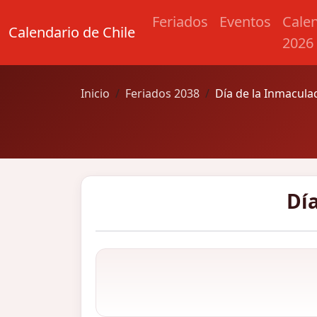
Feriados
Eventos
Cale
Calendario de Chile
2026
Inicio
Feriados 2038
Día de la Inmacul
Dí