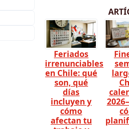
ARTÍ
Feriados
Fin
irrenunciables
se
en Chile: qué
larg
son, qué
Ch
días
cale
incluyen y
2026–
cómo
c
afectan tu
planif