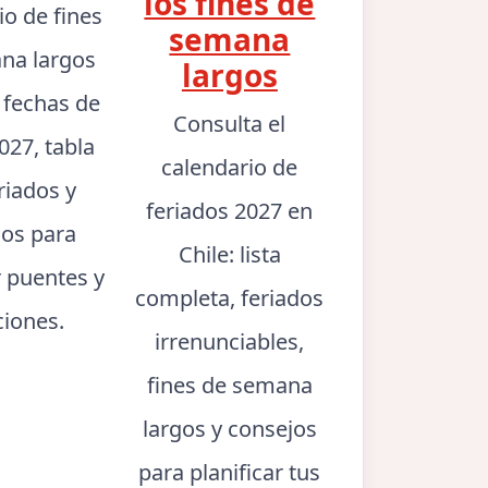
los fines de
io de fines
semana
na largos
largos
: fechas de
Consulta el
027, tabla
calendario de
riados y
feriados 2027 en
jos para
Chile: lista
r puentes y
completa, feriados
ciones.
irrenunciables,
fines de semana
largos y consejos
para planificar tus