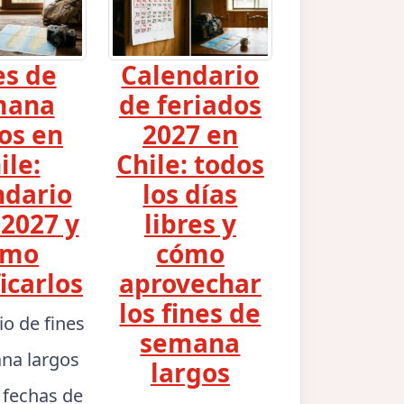
es de
Calendario
mana
de feriados
os en
2027 en
ile:
Chile: todos
ndario
los días
2027 y
libres y
ómo
cómo
icarlos
aprovechar
los fines de
io de fines
semana
na largos
largos
: fechas de