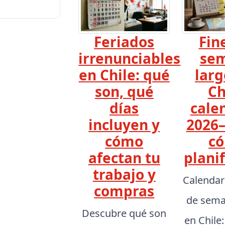
Feriados
Fin
irrenunciables
se
en Chile: qué
larg
son, qué
Ch
días
cale
incluyen y
2026–
cómo
c
afectan tu
planif
trabajo y
Calendar
compras
de sema
Descubre qué son
en Chile