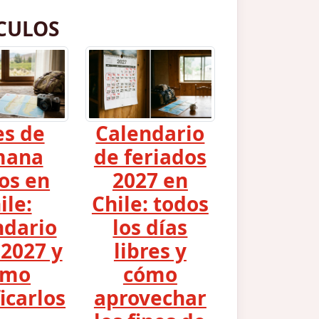
CULOS
es de
Calendario
mana
de feriados
os en
2027 en
ile:
Chile: todos
ndario
los días
2027 y
libres y
ómo
cómo
icarlos
aprovechar