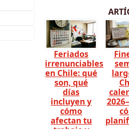
ARTÍ
Feriados
Fin
irrenunciables
se
en Chile: qué
larg
son, qué
Ch
días
cale
incluyen y
2026–
cómo
c
afectan tu
planif