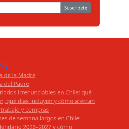
Suscribete
log
a de la Madre
a del Padre
riados irrenunciables en Chile: qué
n, qué días incluyen y cómo afectan
 trabajo y compras
nes de semana largos en Chile:
lendario 2026–2027 y cómo