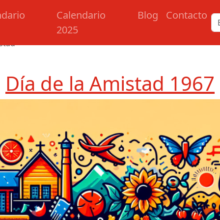
ndario
Calendario
Blog
Contacto
2025
istad
Día de la Amistad 1967