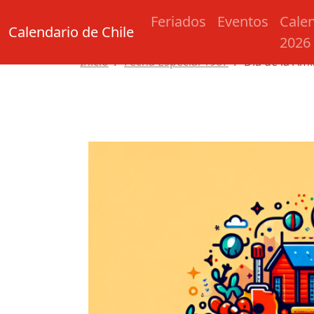
Feriados
Eventos
Cale
Calendario de Chile
2026
Inicio
Fecha Especial 1967
Día de la Am