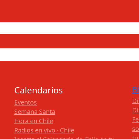
Calendarios
B
Dí
Eventos
Dí
Semana Santa
Fe
Hora en Chile
so
Radios en vivo · Chile
tu