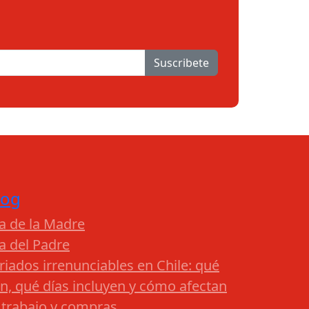
Suscribete
log
a de la Madre
a del Padre
riados irrenunciables en Chile: qué
n, qué días incluyen y cómo afectan
 trabajo y compras