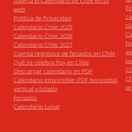
Inserta el Calendario de Chile en tu
Fi
web
ca
Política de Privacidad
pl
Calendario Chile 2025
Ca
Calendario Chile 2026
to
Calendario Chile 2027
ap
Cuenta regresiva de feriados en Chile
la
Qué se celebra hoy en Chile
Có
Descargar calendario en PDF
Ch
Calendario imprimible: PDF horizontal,
pr
vertical y listado
Feriados
Calendario Lunar