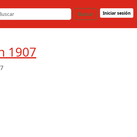
Iniciar sesión
Buscar
ón 1907
07