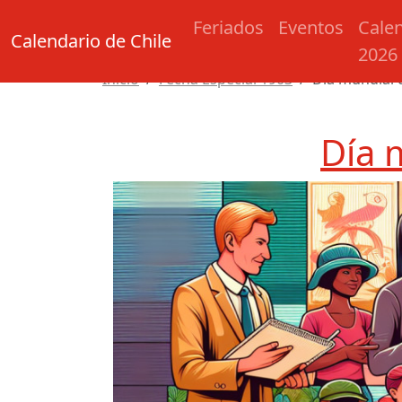
Feriados
Eventos
Cale
Calendario de Chile
2026
Inicio
Fecha Especial 1903
Día mundial 
Día 