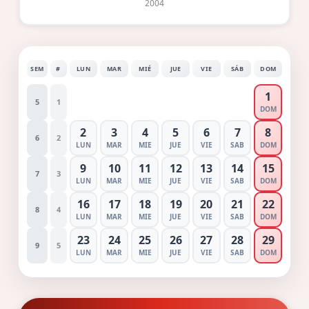
2004
SEM
#
LUN
MAR
MIÉ
JUE
VIE
SÁB
DOM
1
5
1
DOM
2
3
4
5
6
7
8
6
2
LUN
MAR
MIE
JUE
VIE
SAB
DOM
9
10
11
12
13
14
15
7
3
LUN
MAR
MIE
JUE
VIE
SAB
DOM
16
17
18
19
20
21
22
8
4
LUN
MAR
MIE
JUE
VIE
SAB
DOM
23
24
25
26
27
28
29
9
5
LUN
MAR
MIE
JUE
VIE
SAB
DOM