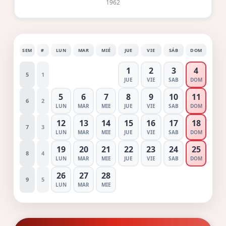
1962
SEM
#
LUN
MAR
MIÉ
JUE
VIE
SÁB
DOM
1
2
3
4
5
1
JUE
VIE
SAB
DOM
5
6
7
8
9
10
11
6
2
LUN
MAR
MIE
JUE
VIE
SAB
DOM
12
13
14
15
16
17
18
7
3
LUN
MAR
MIE
JUE
VIE
SAB
DOM
19
20
21
22
23
24
25
8
4
LUN
MAR
MIE
JUE
VIE
SAB
DOM
26
27
28
9
5
LUN
MAR
MIE